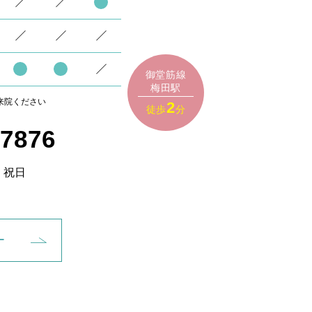
御堂筋線
梅田駅
来院ください
2
徒歩
分
-7876
、祝日
ー