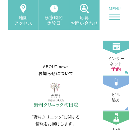
MENU
地図
診療時間
応募
アクセス
休診日
お問い合わせ
インター
ネット
ABOUT
news
予約
お知らせについて
ピル
処方
"野村クリニック"に関する
情報をお届けします。