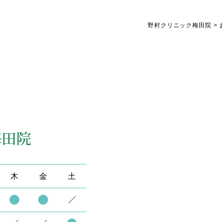
野村クリニック梅田院
>
木
金
土